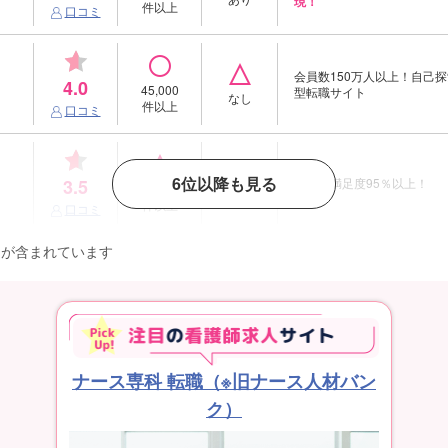
現！
件以上
口コミ
会員数150万人以上！自己探
4.0
45,000
型転職サイト
なし
件以上
口コミ
6位以降も見る
3.5
利用者満足度95％以上！
16,300
なし
件以上
口コミ
クが含まれています
ナース専科 転職（※旧ナース人材バン
ク）