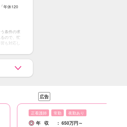
年休120
合う条件の求
れるので、忙
練習も対応し
分で調べて
るので、安
広告
正看護師
常勤
夜勤あり
年収
：
650万円～