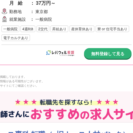
求人情報を紹介してもらう
3.
サポートしてくれるので、「初めての転職で不
step
月給
：
37万円～
…」と思っている方も安心して新しい職場を探すこ
勤務地
：
東京都
ができます。
就業施設
：
一般病院
書類選考・面接
4.
step
一般病院
4週8休
2交代
昇給あり
産休育休あり
寮 or 住宅手当あり
電子カルテあり
内定・内定承諾
5.
step
無料登録して見る
に掲載しております。
人情報がある可能性がございます。
人サイトにてご確認ください。