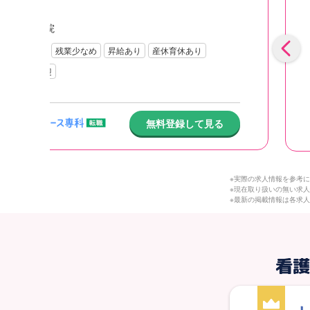
を
：
東京都
安
：
一般病院
と
8休
2交代
残業少なめ
昇給あり
産休育休あり
未経験歓迎
無料登録して見る
※実際の求人情報を参考
※現在取り扱いの無い求
※最新の掲載情報は各求