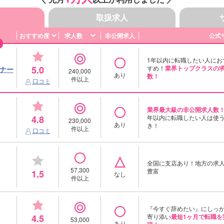
取扱求人
おすすめ度
求人数
非公開求人
公式
1年以内に転職したい人にお
5.0
すめ！
業界トップクラスの
旧ナー
240,000
あり
数！
件以上
口コミ
業界最大級の非公開求人数
4.8
年以内に転職したい人は使
230,000
あり
き！
件以上
口コミ
全国に支店あり！地方の求
57,300
豊富
1.5
なし
件以上
『今すぐ辞めたい』にしっ
4.5
寄り添い
最短1ヶ月で転職を
53,000
あり