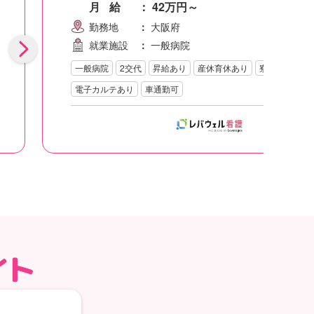
月給
：
42万円～
勤務地
：
大阪府
就業施設
：
一般病院
一般病院
2交代
昇給あり
産休育休あり
寮 or 住宅手
電子カルテあり
車通勤可
無料登