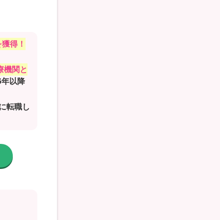
を獲得！
療機関と
16年以降
に転職し