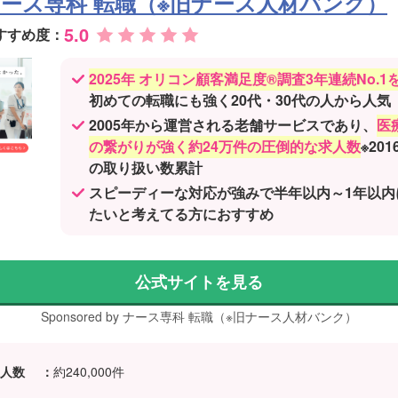
ース専科 転職（※旧ナース人材バンク）
5.0
すすめ度：
2025年 オリコン顧客満足度®調査3年連続No.1
初めての転職にも強く20代・30代の人から人気
2005年から運営される老舗サービスであり、
医
の繋がりが強く約24万件の圧倒的な求人数
※20
の取り扱い数累計
スピーディーな対応が強みで半年以内～1年以内
たいと考えてる方におすすめ
公式サイトを見る
Sponsored by ナース専科 転職（※旧ナース人材バンク）
人数
：
約240,000件