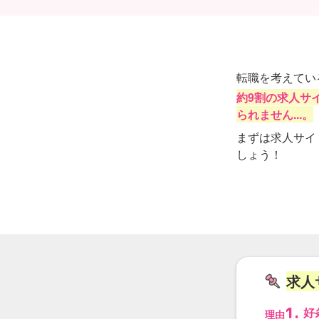
転職を考えてい
約9割の求人サ
られません...。
まずは求人サイ
しょう！
求人
1.
好
理由