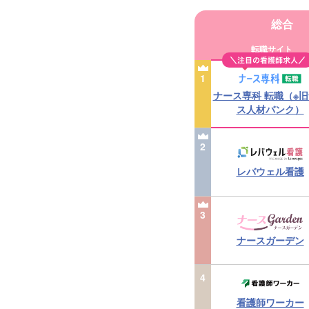
総合
転職サイト
1
ナース専科 転職（※
ス人材バンク）
2
レバウェル看護
3
ナースガーデン
4
看護師ワーカー