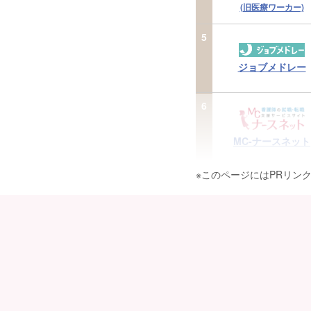
(旧医療ワーカー)
5
ジョブメドレー
6
MC-ナースネット
※このページにはPRリン