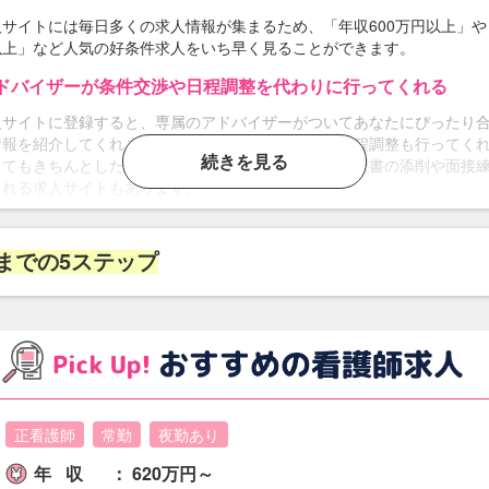
人サイトには毎日多くの求人情報が集まるため、「年収600万円以上」や「
以上」など人気の好条件求人をいち早く見ることができます。
ドバイザーが条件交渉や日程調整を代わりに行ってくれる
人サイトに登録すると、専属のアドバイザーがついてあなたにぴったり
情報を紹介してくれます。さらに給料交渉や面接の日程調整も行ってく
続きを見る
くてもきちんとした転職活動ができます。さらに、履歴書の添削や面接
くれる求人サイトもあります。
職先の内情や雰囲気を教えてくれる
までの5ステップ
地域のことを知り尽くしたアドバイザーがサポートしてくれるので、自
からない病院の内情や残業時間、人間関係などを可能な限り教えてくれ
て転職することができます。
求人サイトに登録する
1.
step
理想の
職場に
転職
できる!
電話やLINEで希望条件を伝える
2.
step
正看護師
常勤
夜勤あり
人サイトに登録すると、専属アドバイザーが電話や
年収
：
620万円～
INE、メールなどあなたにぴったりの方法で転職活動