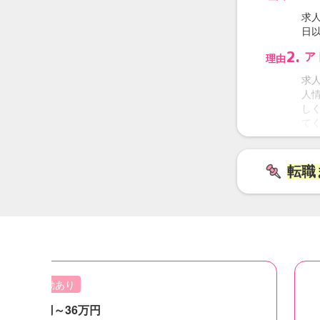
求
日
2.
ア
理由
求
人
し
て
3.
転
理由
転職
その
も分
心し
常勤
夜勤あり
求
：
29万円～36万円
L