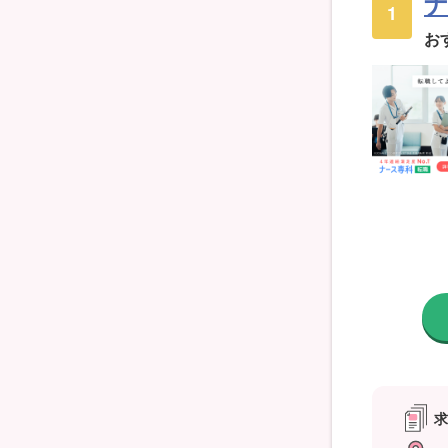
ナ
1
お
求