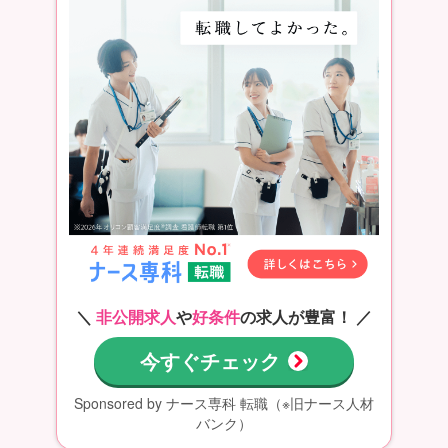
＼
非公開求人
や
好条件
の求人が豊富！ ／
今すぐチェック
Sponsored by ナース専科 転職（※旧ナース人材
バンク）